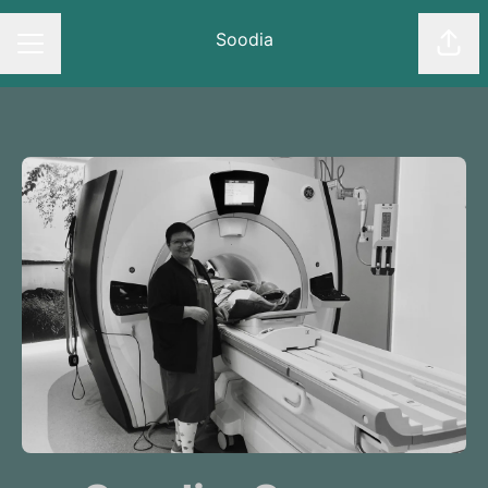
Soodia
Dela
KARRIÄRMENY